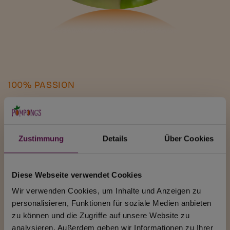
100% PASSION
Was sind
Pompongs?
Zustimmung
Details
Über Cookies
Wo kommen die Pompongs her und wie
werden Sie mit 100% natürlichen Zutaten
hergestellt?
Diese Webseite verwendet Cookies
Wir verwenden Cookies, um Inhalte und Anzeigen zu
NATUR PUR ENTDECKEN
personalisieren, Funktionen für soziale Medien anbieten
zu können und die Zugriffe auf unsere Website zu
analysieren. Außerdem geben wir Informationen zu Ihrer