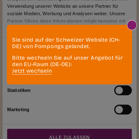
Verwendung unserer Website an unsere Partner für
soziale Medien, Werbung und Analysen weiter. Unsere
Partner führen diese Informationen möglicherweise mit
weiteren Daten zusammen, die Sie ihnen bereitgestellt
haben oder die sie im Rahmen Ihrer Nutzung der Dienste
Sie sind auf der Schweizer Website (CH-
gesammelt haben.
Einwilligungsauswahl
DE) von Pompongs gelandet.
Notwendig
Bitte wechseln Sie auf unser Angebot für
den EU-Raum (DE-DE):
Jetzt wechseln
Präferenzen
Statistiken
Marketing
ALLE ZULASSEN