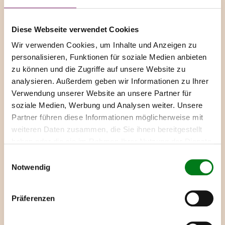
Diese Webseite verwendet Cookies
Wir verwenden Cookies, um Inhalte und Anzeigen zu
personalisieren, Funktionen für soziale Medien anbieten
zu können und die Zugriffe auf unsere Website zu
ÜBER UNS
analysieren. Außerdem geben wir Informationen zu Ihrer
Verwendung unserer Website an unsere Partner für
Wie alles begann
soziale Medien, Werbung und Analysen weiter. Unsere
Partner führen diese Informationen möglicherweise mit
Anna-Lena Niehoff kümmert sich seit Jahren
weiteren Daten zusammen, die Sie ihnen bereitgestellt
erfolgreich als Geschäftsführerin um die
haben oder die sie im Rahmen Ihrer Nutzung der Dienste
Beschaffung von Rohwaren jeglicher
gesammelt haben.
Einwilligungsauswahl
Fruchtsorten zur Weiterverarbeitung für die
Notwendig
Kunden der Niehoff Fruits GmbH.
Bereits 2022 wurde sie auf die sogenannten
Passions­fruchttaler aufmerksam. Ein
Präferenzen
langjähriger treuer Lieferant aus Vietnam zeigte
ihr bei einer ihrer gewohnten Besuche der